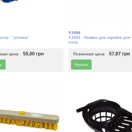
YJ494
етка - "утюжок"
YJ494 - Лезвия для скребка для 
пола
55,00 грн
57,87 грн
чная цена:
Розничная цена:
ь
Купить