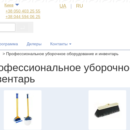
Киев
UA
|
RU
+38 050 403 25 55
+38 044 594 06 25
+38 044 572 60 14
+38 044 572 60 89
+38 067 554 50 60
+38 050 323 69 97
программа
Дилеры
Контакты
я
>
Профессиональное уборочное оборудование и инвентарь
офессиональное уборочно
вентарь