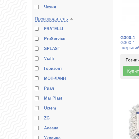
Чехия
Производитель
FRATELLI
G300-1
ProService
G300-1 -
покрыти
SPLAST
Vialli
Розни
Горизонт
Купит
МОП-ЛАЙН
Риал
Mar Plast
Uctem
ZG
Алеана
Украина