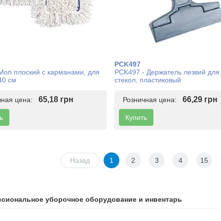
PCK497
Моп плоский с карманами, для
PCK497 - Держатель лезвий для 
40 см
стекол, пластиковый
65,18 грн
66,29 грн
чная цена:
Розничная цена:
ь
Купить
Назад
1
2
3
4
15
сиональное уборочное оборудование и инвентарь