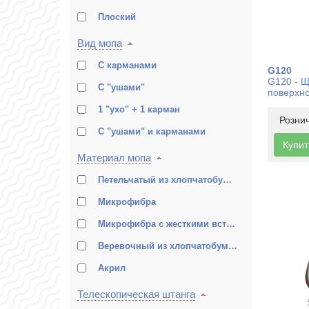
Плоский
Вид мопа
С карманами
G120
G120 - Щ
С "ушами"
поверхн
1 "ухо" + 1 карман
Розни
С "ушами" и карманами
Купит
Материал мопа
Петельчатый из хлопчатобумажной нити
Микрофибра
Микрофибра с жесткими вставками
Веревочный из хлопчатобумажной нити
Акрил
Телескопическая штанга