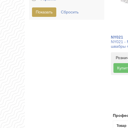
NY021
NY021 - 
швабры 
Розни
Купит
Профес
Товар