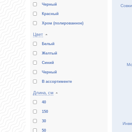
Черный
Совки
Красный
Хром (полированное)
Цвет
Белый
Желтый
Синий
Мо
Черный
В ассортименте
Длина, см
40
150
30
Инве
50