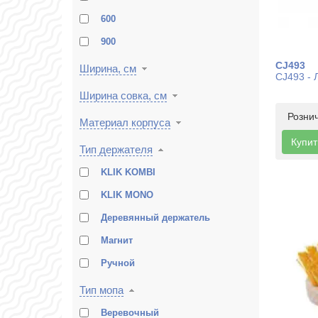
600
900
CJ493
Ширина, см
CJ493 - 
Ширина совка, см
Розни
Материал корпуса
Купит
Тип держателя
KLIK KOMBI
KLIK MONO
Деревянный держатель
Магнит
Ручной
Тип мопа
Веревочный