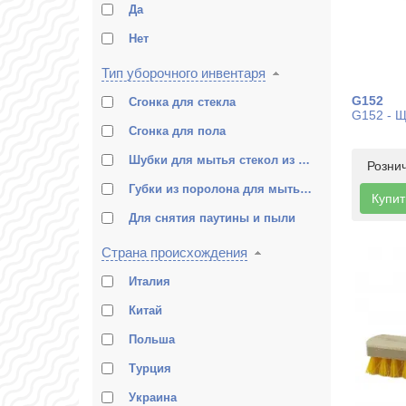
Да
Нет
Тип уборочного инвентаря
G152
Сгонка для стекла
G152 - Щ
Сгонка для пола
Шубки для мытья стекол из микрофибры
Розни
Губки из поролона для мытья стекол
Купит
Для снятия паутины и пыли
Страна происхождения
Италия
Китай
Польша
Турция
Украина