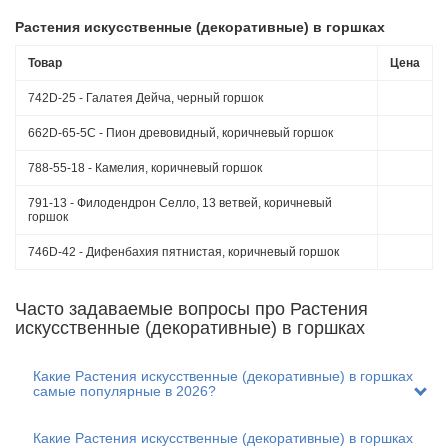
тропических видов растений требуют строгих условий
произрастания.
Растения искусственные (декоративные) в горшках
Применение искусственных
Товар
Цена
растений в горшочках
742D-25 - Галатея Дейча, черный горшок
В современном мире производство различных товаров и
662D-65-5C - Пион древовидный, коричневый горшок
изделий активно развивается, и применение инновационных
технологий также коснулись и изготовления таких
788-55-18 - Камелия, коричневый горшок
специфических композиций как горшечные искусственные
цветы. Такие элементы декора в современном исполнении
791-13 - Филодендрон Селло, 13 ветвей, коричневый
являются воплощением безграничной фантазии флористов,
горшок
прекрасного стиля.
746D-42 - Дифенбахия пятнистая, коричневый горшок
Для изготовления используются практичные, долговечные,
эстетически привлекательные материалы. Благодаря этому
удаётся создавать невероятно красивые деревья и цветы
искусственные в горшках, которые являются настоящими
Часто задаваемые вопросы пpo Растения
произведениями флористического искусства. Красота,
искусственные (декоративные) в горшках
идентичная схожесть с настоящими цветами, удобство ухода –
всё это позволяет искусственным горшечным растениям быть
незаменимыми элементами декора частного дома, квартиры,
Какие Растения искусственные (декоративные) в горшках
офисного помещения, кафе или ресторана.
самые популярные в 2026?
Преимущества горшечных
Какие Растения искусственные (декоративные) в горшках