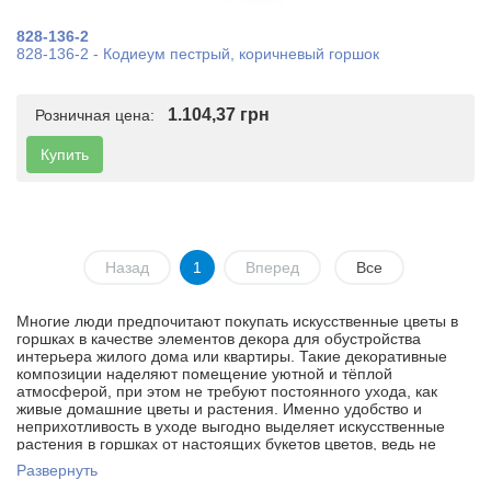
828-136-2
828-136-2 - Кодиеум пестрый, коричневый горшок
1.104,37 грн
Розничная цена:
Купить
Назад
1
Вперед
Все
Многие люди предпочитают покупать искусственные цветы в
горшках в качестве элементов декора для обустройства
интерьера жилого дома или квартиры. Такие декоративные
композиции наделяют помещение уютной и тёплой
атмосферой, при этом не требуют постоянного ухода, как
живые домашние цветы и растения. Именно удобство и
неприхотливость в уходе выгодно выделяет искусственные
растения в горшках от настоящих букетов цветов, ведь не
каждый человек имеет достаточно времени для полива,
Развернуть
купирования листьев и другие меры. К тому же множество