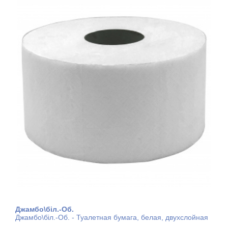
Джамбо\біл.-Об.
Джамбо\біл.-Об. - Туалетная бумага, белая, двухслойная