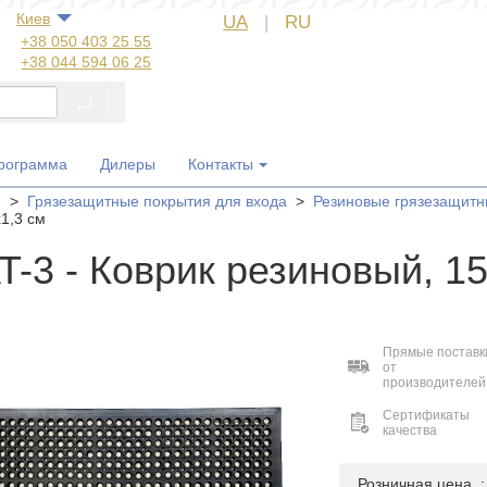
Киев
UA
|
RU
+38 050 403 25 55
+38 044 594 06 25
+38 044 572 60 14
+38 044 572 60 89
+38 067 554 50 60
+38 050 323 69 97
программа
Дилеры
Контакты
я
>
Грязезащитные покрытия для входа
>
Резиновые грязезащитн
1,3 см
T-3 - Коврик резиновый, 1
Прямые поставк
от
производителей
Сертификаты
качества
Розничная цена 