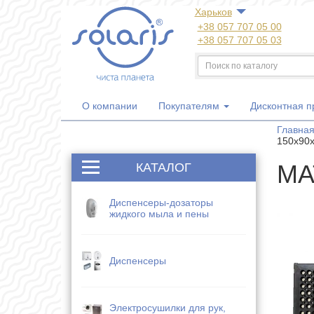
Харьков
+38 057 707 05 00
+38 057 707 05 03
+38 050 300 06 77
+38 067 533 81 21
+38 063 707 05 00
О компании
Покупателям
Дисконтная 
Главна
150х90х
MA
КАТАЛОГ
Диспенсеры-дозаторы
жидкого мыла и пены
Диспенсеры
Электросушилки для рук,