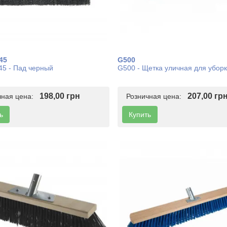
45
G500
5 - Пад черный
G500 - Щетка уличная для убор
198,00 грн
207,00 гр
чная цена:
Розничная цена:
ь
Купить