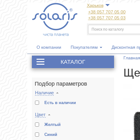
Харьков
+38 057 707 05 00
+38 057 707 05 03
+38 050 300 06 77
+38 067 533 81 21
+38 063 707 05 00
О компании
Покупателям
Дисконтная 
Главна
КАТАЛОГ
Ще
Подбор параметров
Наличие
Есть в наличии
Цвет
Желтый
Синий