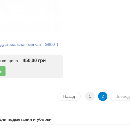
дустриальная мягкая - G800-1
450,00 грн
чная цена:
ь
Назад
1
2
Вперед
для подметания и уборки