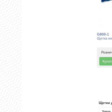
G800-1
Щетка ин
Розни
Купит
Щетки 
Товар