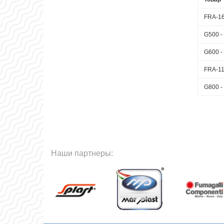
FRA-16
G500 -
G600 -
FRA-11
G800 -
Наши партнеры: