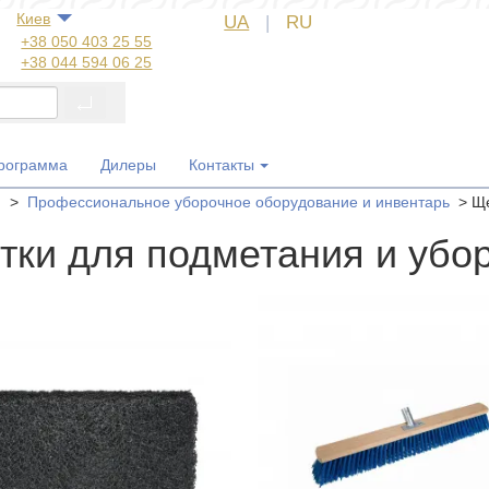
Киев
UA
|
RU
+38 050 403 25 55
+38 044 594 06 25
+38 044 572 60 14
+38 044 572 60 89
+38 067 554 50 60
+38 050 323 69 97
программа
Дилеры
Контакты
я
>
Профессиональное уборочное оборудование и инвентарь
>
Ще
тки для подметания и убо