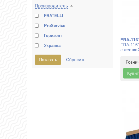
Производитель
FRATELLI
ProService
Горизонт
FRA-116
FRA-1161
Украина
с жестко
Розни
Купит