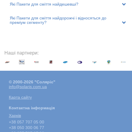
Які Пакети для сміття найдешевші?
Які Пакети для сміття найдорожчі і відносяться до
преміум сегменту?
Наші партнери:
© 2000-2026 "Соляріс"
info@solaris.com.ua
Карта сайту
Контактна інформація
Харкiв
+38 057 707 05 00
+38 050 300 06 77