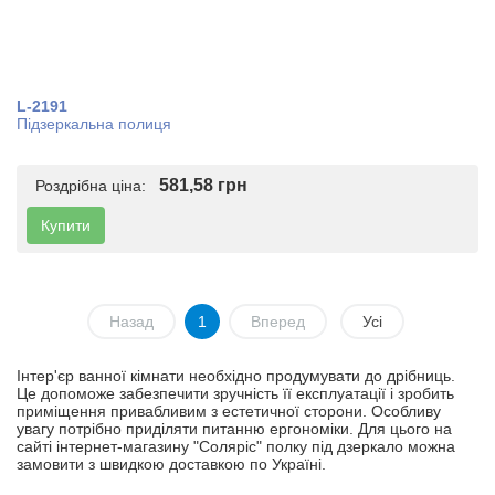
L-2191
Підзеркальна полиця
581,58 грн
Роздрібна ціна:
Купити
Назад
1
Вперед
Усі
Інтер'єр ванної кімнати необхідно продумувати до дрібниць.
Це допоможе забезпечити зручність її експлуатації і зробить
приміщення привабливим з естетичної сторони. Особливу
увагу потрібно приділяти питанню ергономіки. Для цього на
сайті інтернет-магазину "Соляріс" полку під дзеркало можна
замовити з швидкою доставкою по Україні.