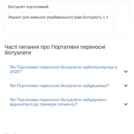
виробниками модельний ряд великий. Але всі випускають
Біотуалет портативний
біотуалет з розмірами, наближеними до класичного унітазу,
наприклад: 410х355х310 мм, 417х379х420 мм. Завдяки цьому,
санітарний апарат можна брати з собою в поїздки на машині
Реагент для нижнього (приймального) бака біотуалету, 1 л
та подорожувати з максимальним комфортом.
Влаштування і принцип
роботи біотуалету
Часті питання пpo Портативні переносні
біотуалети
Переносний компакт виготовляється з міцного пластику.
Більшість моделей розраховані витримувати понад 120 кг.
Бувають біотуалети, що витримують і 250 кг.
Які Портативні переносні біотуалети найпопулярніші в
2026?
Складається з двох окремих відсіків:
Верхній резервуар повністю повторює тюльпан унітазу.
Які Портативні переносні біотуалети найдешевші?
Оснащений зручним кружком та кришкою. Має отвір для
відходів і помпу для змиву. Обсяг баку переважно 15 л.
Деякі моделі обладнані клапаном за для скидання
Які Портативні переносні біотуалети найдорожчі і
надлишкового тиску.
відносяться до преміум сегменту?
Нижній резервуар – це повністю закритий ящик. У нього
надходять відходи і зберігаються до очищення. Обсяг
нижнього баку варіюється від 10 л до 21 л.
Переносний біотуалет компакт – це замкнута система, завдяки
чому ніякі сторонні запахи не розносяться по приміщенню.
Додатково розвитку мікроорганізмів та появі неприємних