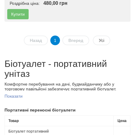
480,00 грн
Роздрібна ціна:
Купити
Назад
1
Вперед
Усі
Біотуалет - портативний
унітаз
Комфортне перебування на дачі, будмайданчику або у
торговому павільйоні забезпечує портативний біотуалет.
Пристрій настільки компактний, що може використовуватися і в
Показати
невеликій кімнаті класичної квартири, наприклад, якщо в сім'ї є
хворі люди, яким важко дійти до санітарної кімнати.
Портативні переносні біотуалети
В інтернет-магазині Соляріс представлені портативні унітази,
які не потребують підключення до будь-яких центральних
комунікацій. Тому не виникне складнощів з установкою
Товар
Цена
агрегату в різних умовах.
Біотуалет портативний
Переносний біотуалет компактний. Запропонований