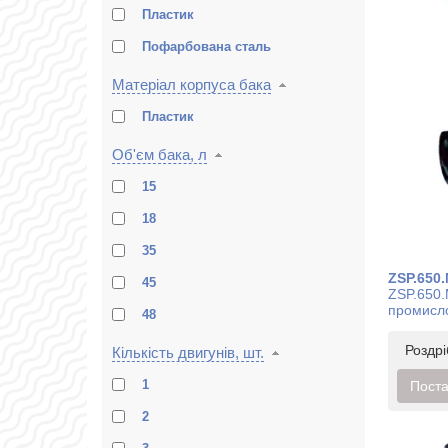
Пластик
Пофарбована сталь
Матеріал корпуса бака
Пластик
Об'єм бака, л
15
18
35
ZSP.650
45
ZSP.650.
промисл
48
Роздр
Кількість двигунів, шт.
1
Поста
2