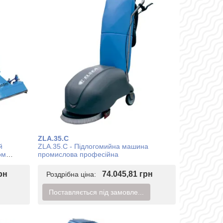
ZLA.35.C
й
ZLA.35.C - Підлогомийна машина
ом
промислова професійна
рн
74.045,81 грн
Роздрібна ціна:
Поставляється під замовле...