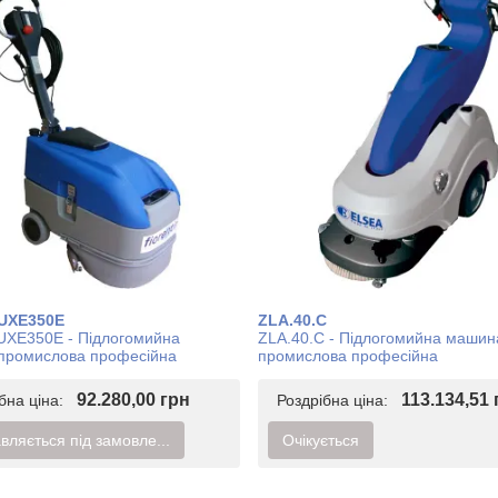
UXE350E
ZLA.40.C
UXE350E - Підлогомийна
ZLA.40.C - Підлогомийна машин
промислова професійна
промислова професійна
92.280,00 грн
113.134,51 
ібна ціна:
Роздрібна ціна:
вляється під замовле...
Очікується