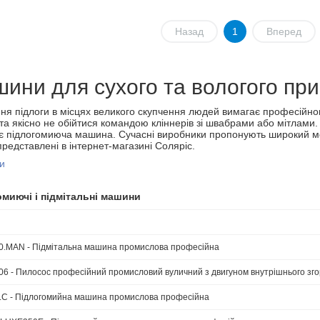
Назад
1
Вперед
ини для сухого та вологого пр
я підлоги в місцях великого скупчення людей вимагає професійно
та якісно не обійтися командою кліннерів зі швабрами або мітлами
є підлогомиюча машина. Сучасні виробники пропонують широкий мод
представлені в інтернет-магазині Соляріс.
и
озі присутнє підлогомиюче обладнання не тільки для вологого очище
льна машина, як і миюча, представлена на сайті італійськими бре
ють клінінгове обладнання з урахуванням новітніх розробок. Завдяк
миючі і підмітальні машини
ункціональні;
ості в управлінні;
алошумні.
ь підлогомиючих пристроїв різноманітна. Залежить від маневреності
0.MAN - Підмітальна машина промислова професійна
итривалості. Також ціни на підмітальні машини, як і на миючі підлог
мулятора. Однак на сайті Соляріс будь-яку модель можна купити деш
06 - Пилосос професійний промисловий вуличний з двигуном внутрішнього зг
но з тим, що ми більше 25 років працюємо з зазначеними брендами. 
ітництво з заводами без посередників забезпечують нам низьку варт
.C - Підлогомийна машина промислова професійна
іни продажу.