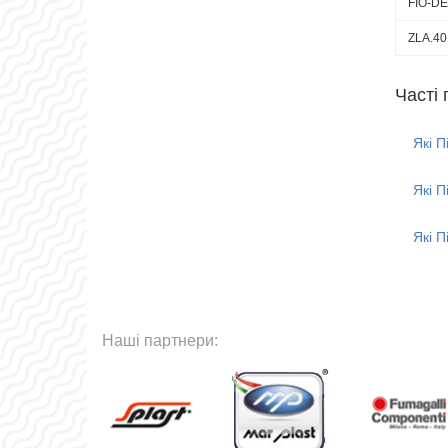
FIO-DE
При
ZLA.40
Управля
необхід
Часті 
Миючі м
Д
за
Які П
Д
У
б
Які П
в
пр
Які П
а
К
Наші партнери: