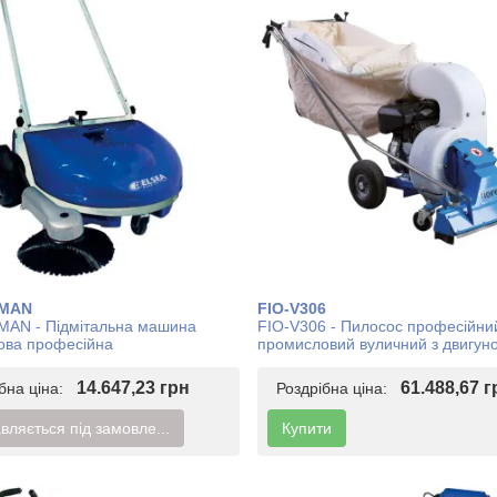
.MAN
FIO-V306
MAN - Підмітальна машина
FIO-V306 - Пилосос професійни
ова професійна
промисловий вуличний з двигун
внутрішнього згоряння
14.647,23 грн
61.488,67 г
ібна ціна:
Роздрібна ціна:
вляється під замовле...
Купити