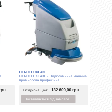
FIO-DELUXE43E
а
FIO-DELUXE43E - Підлогомийна машина
промислова професійна
грн
132.600,00 грн
Роздрібна ціна:
Поставляється під замовле...