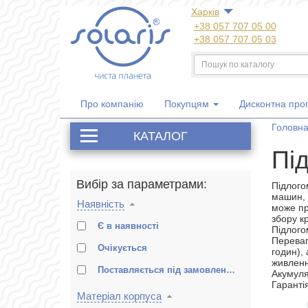
Харкiв
+38 057 707 05 00
+38 057 707 05 03
+38 050 300 06 77
+38 067 533 81 21
+38 063 707 05 00
Про компанію
Покупцям
Дисконтна про
Головн
КАТАЛОГ
Під
Вибір за параметрами:
Підлого
машин, 
Наявність
може пр
збору кр
Є в наявності
Підлого
Переваг
Очікується
годин), 
живленн
Поставляється під замовлення (2-3 міс.)
Акумуля
Гарантія
Матеріал корпуса