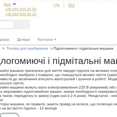
Київ
UA
|
RU
+38 050 403 25 55
+38 044 594 06 25
+38 044 572 60 14
+38 044 572 60 89
+38 067 554 50 60
+38 050 323 69 97
грама
Дилери
Контакти
а
>
Техніка для прибирання
>
Підлогомиючі і підмітальні машини
логомиючі і підмітальні м
мийні машини призначені для миття твердої підлоги на великих пл
необхідно прибрати з поверхні, що очищається велике сміття (шматк
ивести до засмічення втягують магістралей і зупинок в роботі. М
упного сміття.
мийні машини можуть мати електроживлення 220 В (мережеві) або 
а мережевих підлогомийних машин: немає необхідності перериватис
а також, періодичну їх заміну (один раз в 2-4 роки). Неодстаток - не
я.
торні машини, як правило, мають привід на колеса, що полегшує 
 на всі миття підлоги - 12 місяців