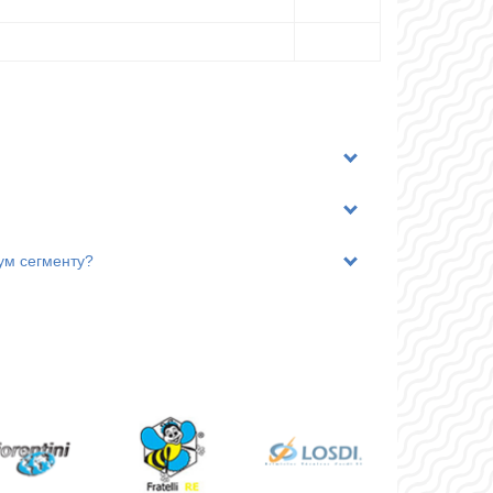
бладнання
йсь курс. Достатньо ознайомитися з
ій розсуд (залежить від ступеню
і запускає двигун.
лянці за допомогою вакуумного насосу.
врені ролики. При цьому вони можуть
ладнанні встановлені сучасні мотори і
ті моделі можуть бути куплені для
 приміщень), а й для готелів, великих
іум сегменту?