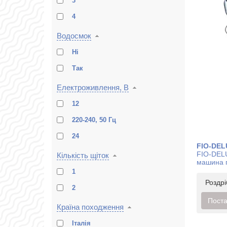
3
4
Водосмок
Ні
Так
Електроживлення, В
12
220-240, 50 Гц
24
FIO-DEL
FIO-DEL
Кількість щіток
машина 
1
Роздр
2
Поста
Країна походження
Італія