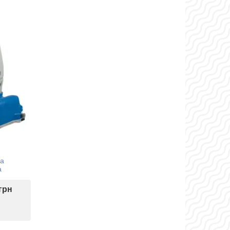
на
а
 грн