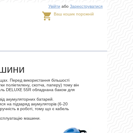
Увійти
або
Зареєструватися
Ваш кошик порожній
ашини
ощах. Перед використання більшості
и поліетилену, скотча, паперу) тому він
одель DELUXE 55R обладнана баком для
від акумуляторних батарей.
я на підзаряд акумуляторів (6-20
зручність в роботі, тому що є кабель
експлуатацію машини.