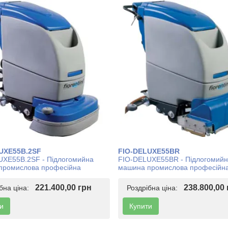
UXE55B.2SF
FIO-DELUXE55BR
UXE55B.2SF - Підлогомийна
FIO-DELUXE55BR - Підлогомий
промислова професійна
машина промислова професійн
221.400,00 грн
238.800,00
ібна ціна:
Роздрібна ціна:
и
Купити