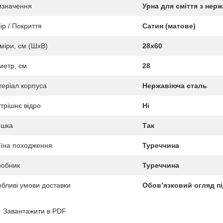
изначення
Урна для сміття з нерж
ір / Покриття
Сатин (матове)
міри, см (ШхВ)
28х60
метр, см
28
еріал корпуса
Нержавіюча сталь
трішнє відро
Ні
ишка
Так
їна походження
Туреччина
робник
Туреччина
бливі умови доставки
Обов’язковий огляд пі
Завантажити в PDF