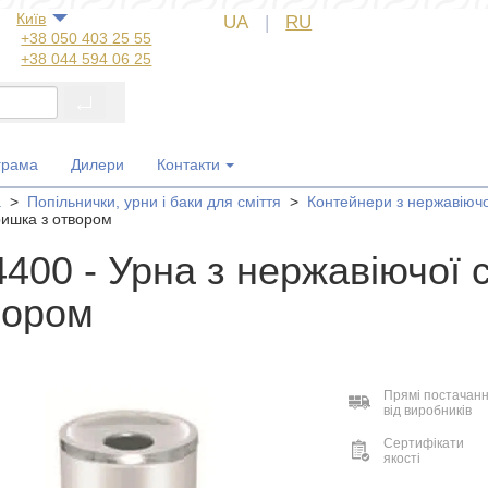
Київ
UA
|
RU
+38 050 403 25 55
+38 044 594 06 25
+38 044 572 60 14
+38 044 572 60 89
+38 067 554 50 60
+38 050 323 69 97
грама
Дилери
Контакти
а
>
Попільнички, урни і баки для сміття
>
Контейнери з нержавіючої
кришка з отвором
400 - Урна з нержавіючої с
вором
Прямі постачан
від виробників
Сертифікати
якості