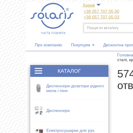
Харкiв
+38 057 707 05 00
+38 057 707 05 03
+38 050 300 06 77
+38 067 533 81 21
+38 063 707 05 00
Про компанію
Покупцям
Дисконтна про
Головн
сталі, 
574
КАТАЛОГ
от
Диспенсери-дозатори рідкого
мила і піни
Диспенсери
Електросушарки для рук,