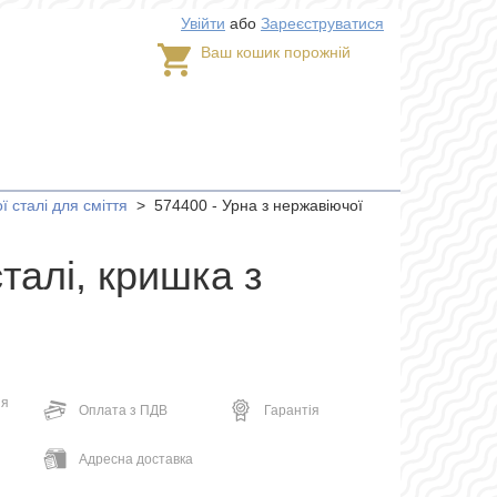
Увійти
або
Зареєструватися
Ваш кошик порожній
 сталі для сміття
>
574400 - Урна з нержавіючої
талі, кришка з
ня
Оплата з ПДВ
Гарантія
Адресна доставка