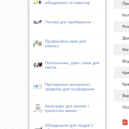
обладнання та інвентар
Пр
Кол
Техніка для прибирання
Роз
Діа
Професійна хімія для
клінінгу
Мат
Вну
Попільнички, урни і баки для
сміття
Кр
Кра
Протиральні матеріали і
серветки для полірування
Ви
Аксесуари для ванних і
Осо
туалетних кімнат
Обладнання для людей з