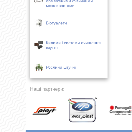
обмеженими фізичними
можливостями
Біотуалети
Килими і системи очищення
взуття
Рослини штучні
Наші партнери: