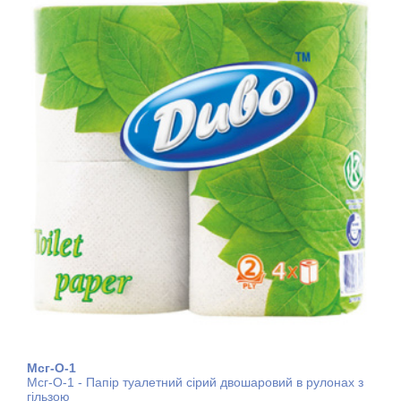
Мсг-О-1
Мсг-О-1 - Папір туалетний сірий двошаровий в рулонах з
гільзою