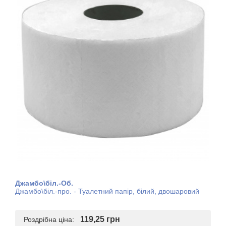
Джамбо\біл.-Об.
Джамбо\біл.-про. - Туалетний папір, білий, двошаровий
119,25 грн
Роздрібна ціна: