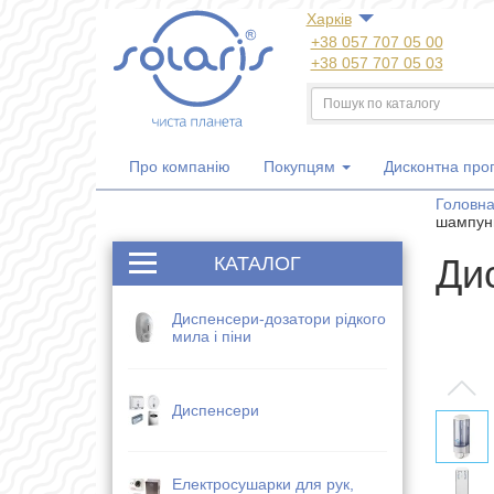
Харкiв
+38 057 707 05 00
+38 057 707 05 03
+38 050 300 06 77
+38 067 533 81 21
+38 063 707 05 00
Про компанію
Покупцям
Дисконтна про
Головн
шампуню
Ди
КАТАЛОГ
Диспенсери-дозатори рідкого
мила і піни
Диспенсери
Електросушарки для рук,