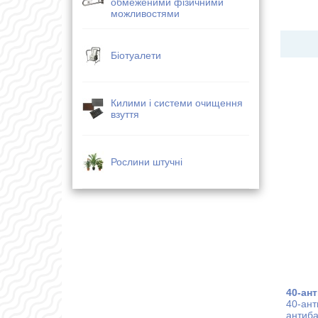
обмеженими фізичними
можливостями
Біотуалети
Килими і системи очищення
взуття
Рослини штучні
40-ант
40-ант
антиба