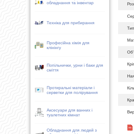
обладнання та інвентар
Роз
Сер
Техніка для прибирання
Тип
Мат
Професійна хімія для
клінінгу
Об'
Крі
Попільнички, урни і баки для
сміття
Ная
Протиральні матеріали і
Кіл
серветки для полірування
Кра
Аксесуари для ванних і
Ви
туалетних кімнат
Обладнання для людей з