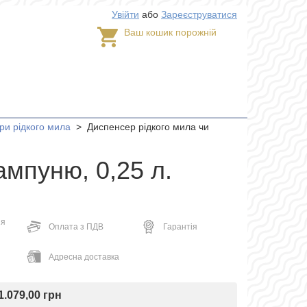
Увійти
або
Зареєструватися
Ваш кошик порожній
ри рідкого мила
>
Диспенсер рідкого мила чи
мпуню, 0,25 л.
ня
Оплата з ПДВ
Гарантія
Адресна доставка
1.079,00 грн