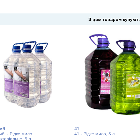
З цим товаром купуют
иб.
41
иб. - Рідке мило
41 - Рідке мило, 5 л
ктеріальне, 5 л