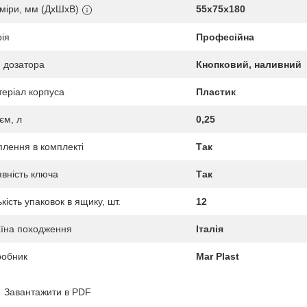
міри, мм (ДхШхВ)
55х75х180
ія
Професійна
 дозатора
Кнопковий, наливний
еріал корпуса
Пластик
єм, л
0,25
плення в комплекті
Так
вність ключа
Так
ькість упаковок в ящику, шт.
12
їна походження
Італія
робник
Mar Plast
Завантажити в PDF