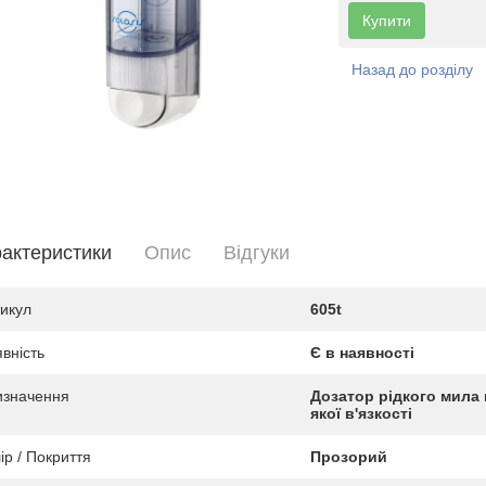
Купити
Назад до розділу
актеристики
Опис
Вiдгуки
икул
605t
вність
Є в наявності
изначення
Дозатор рідкого мила 
якої в'язкості
ір / Покриття
Прозорий