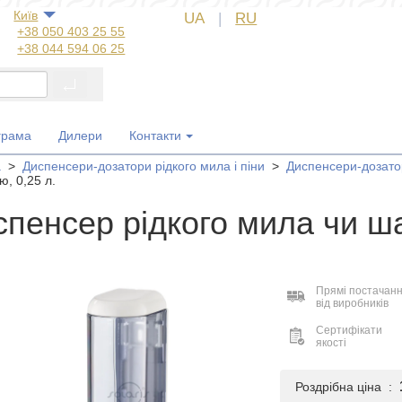
Київ
UA
|
RU
+38 050 403 25 55
+38 044 594 06 25
+38 044 572 60 14
+38 044 572 60 89
+38 067 554 50 60
+38 050 323 69 97
грама
Дилери
Контакти
а
>
Диспенсери-дозатори рідкого мила і піни
>
Диспенсери-дозато
, 0,25 л.
спенсер рідкого мила чи ша
Прямі постачан
від виробників
Сертифікати
якості
Роздрібна ціна :