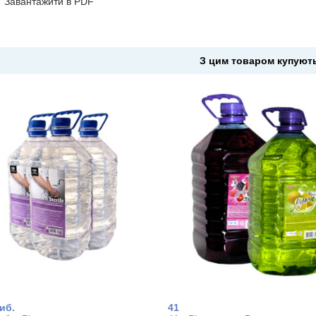
Завантажити в PDF
З цим товаром купуют
иб.
41