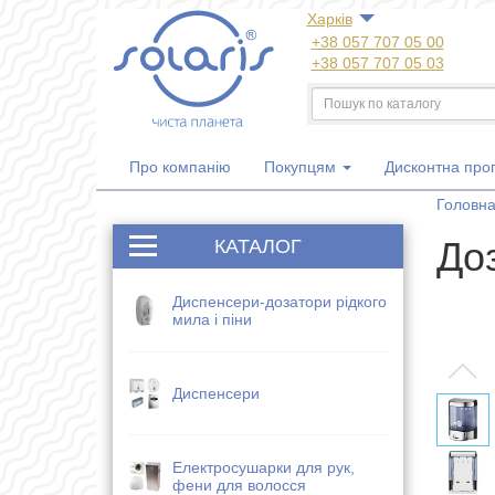
Харкiв
+38 057 707 05 00
+38 057 707 05 03
+38 050 300 06 77
+38 067 533 81 21
+38 063 707 05 00
Про компанію
Покупцям
Дисконтна про
Головн
Доз
КАТАЛОГ
Диспенсери-дозатори рідкого
мила і піни
Диспенсери
Електросушарки для рук,
фени для волосся