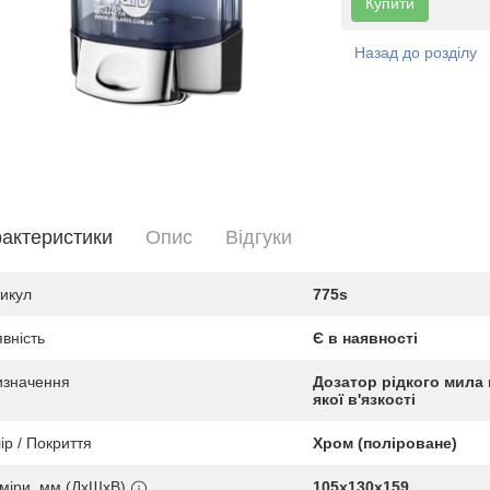
Купити
Назад до розділу
актеристики
Опис
Вiдгуки
икул
775s
вність
Є в наявності
изначення
Дозатор рідкого мила 
якої в'язкості
ір / Покриття
Хром (поліроване)
міри, мм (ДхШхВ)
105х130х159