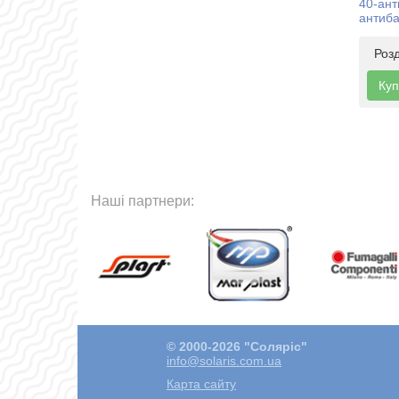
40-ант
антиба
Роз
Куп
Наші партнери:
© 2000-2026 "Соляріс"
info@solaris.com.ua
Карта сайту