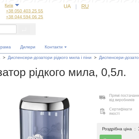
Київ
UA
|
RU
+38 050 403 25 55
+38 044 594 06 25
+38 044 572 60 14
+38 044 572 60 89
+38 067 554 50 60
+38 050 323 69 97
грама
Дилери
Контакти
а
>
Диспенсери-дозатори рідкого мила і піни
>
Диспенсери-дозато
атор рідкого мила, 0,5л.
Прямі постачан
від виробників
Сертифікати
якості
Роздрібна ціна :