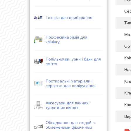
Сер
Техніка для прибирання
Тип
Мат
Професійна хімія для
клінінгу
Об'
Крі
Попільнички, урни і баки для
сміття
Ная
Протиральні матеріали і
Кіл
серветки для полірування
Кіл
Аксесуари для ванних і
Кра
туалетних кімнат
Ви
Обладнання для людей з
обмеженими фізичними