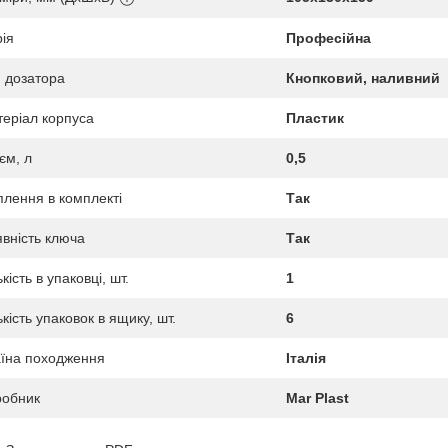
ія
Професійна
 дозатора
Кнопковий, наливний
еріал корпуса
Пластик
єм, л
0,5
плення в комплекті
Так
вність ключа
Так
ькість в упаковці, шт.
1
ькість упаковок в ящику, шт.
6
їна походження
Італія
робник
Mar Plast