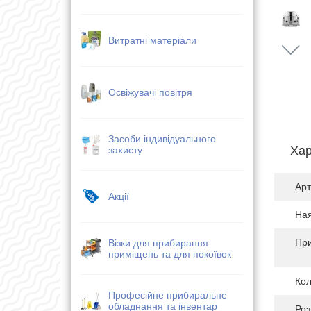
Витратні матеріали
Освіжувачі повітря
Засоби індивідуального
Хар
захисту
Арт
Акції
Ная
Пр
Візки для прибирання
приміщень та для покоївок
Кол
Професійне прибиральне
обладнання та інвентар
Роз