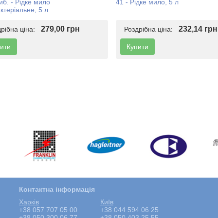
иб. - Рідке мило
41 - Рідке мило, 5 л
ктеріальне, 5 л
279,00 грн
232,14 грн
дрібна ціна:
Роздрібна ціна:
ити
Купити
Контактна інформація
Харкiв
Київ
+38 057 707 05 00
+38 044 594 06 25
+38 050 300 06 77
+38 050 403 25 55