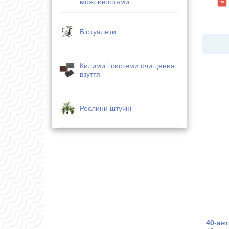
можливостями
Біотуалети
Килими і системи очищення
взуття
Рослини штучні
40-ант