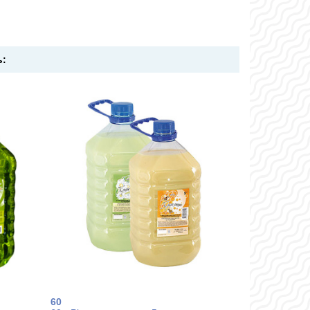
ь:
60