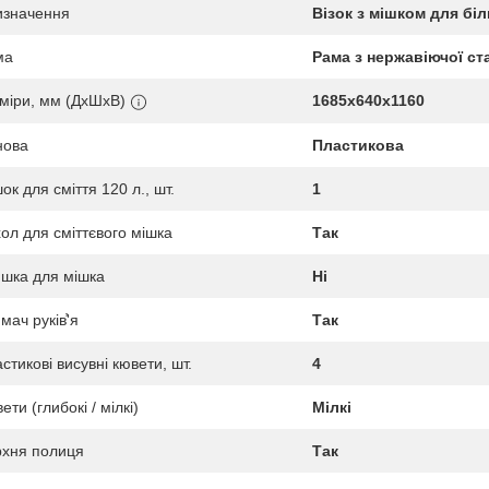
изначення
Візок з мішком для бі
ма
Рама з нержавіючої ст
міри, мм (ДхШхВ)
1685х640х1160
нова
Пластикова
ок для сміття 120 л., шт.
1
ол для сміттєвого мішка
Так
шка для мішка
Ні
мач руків҆'я
Так
стикові висувні кювети, шт.
4
ети (глибокі / мілкі)
Мілкі
хня полиця
Так