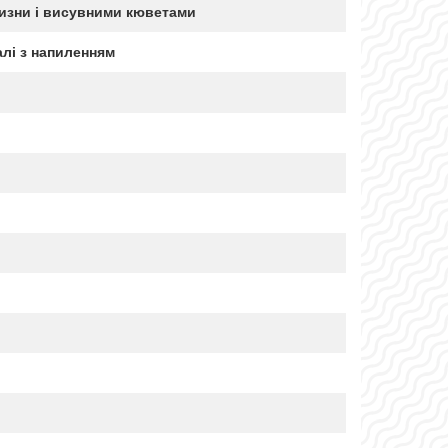
лизни і висувними кюветами
алі з напиленням