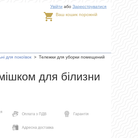
Увійти
або
Зареєструватися
Ваш кошик порожній
ьні для покоївок
>
Тележки для уборки помещений
 мішком для білизни
ня
Оплата з ПДВ
Гарантія
Адресна доставка