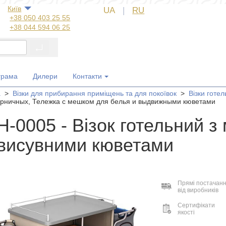
Київ
UA
|
RU
+38 050 403 25 55
+38 044 594 06 25
+38 044 572 60 14
+38 044 572 60 89
+38 067 554 50 60
+38 050 323 69 97
грама
Дилери
Контакти
а
>
Візки для прибирання приміщень та для покоївок
>
Візки готел
орничных, Тележка с мешком для белья и выдвижными кюветами
-0005 - Візок готельний з
 висувними кюветами
Прямі постачан
від виробників
Сертифікати
якості