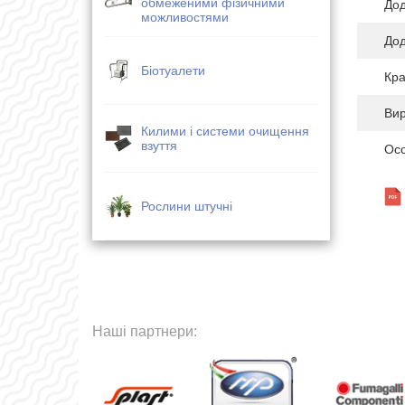
обмеженими фізичними
Дод
можливостями
Дод
Біотуалети
Кра
Ви
Килими і системи очищення
взуття
Осо
Рослини штучні
Наші партнери: