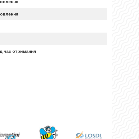
мовлення
мовлення
д час отримання