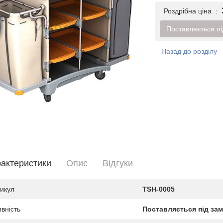
Роздрібна ціна :
Поставляється пі
Назад до розділу
актеристики
Опис
Вiдгуки
икул
TSH-0005
вність
Поставляється під замо