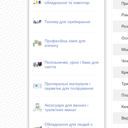
обладнання та інвентар
Пр
Ра
Техніка для прибирання
Роз
Ос
Професійна хімія для
клінінгу
Міш
Чох
Попільнички, урни і баки для
сміття
Кри
Три
Протиральні матеріали і
серветки для полірування
Пла
Аксесуари для ванних і
Кюв
туалетних кімнат
Вер
Обладнання для людей з