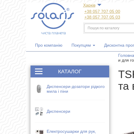
Харкiв
+38 057 707 05 00
+38 057 707 05 03
+38 050 300 06 77
+38 067 533 81 21
+38 063 707 05 00
Про компанію
Покупцям
Дисконтна про
Головн
и для г
TSH
КАТАЛОГ
та
Диспенсери-дозатори рідкого
мила і піни
Диспенсери
Електросушарки для рук,