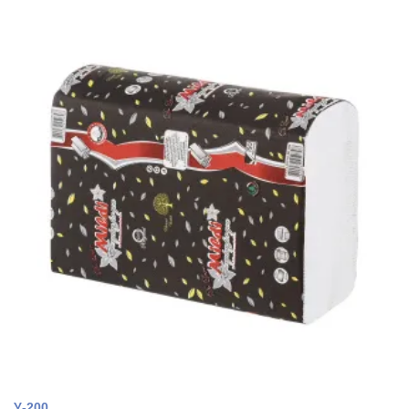
У-200