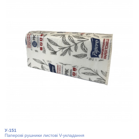
У-151
Паперові рушники листові V-укладання