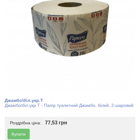
Джамбо\біл.укр.Т
Джамбо\біл.укр.Т - Папір туалетний Джамбо, білий, 2-шаровий
77,53 грн
Роздрібна ціна:
Купити