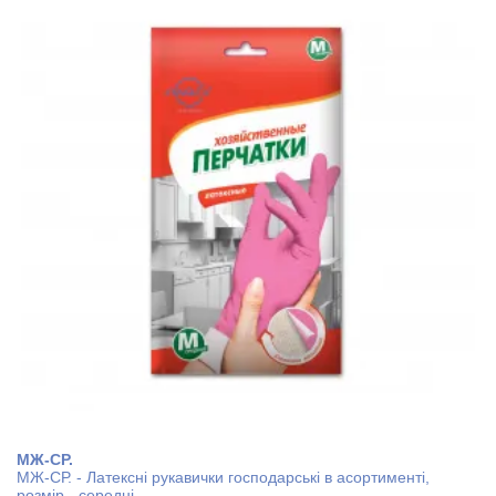
МЖ-СР.
МЖ-СР. - Латексні рукавички господарські в асортименті,
розмір - середні