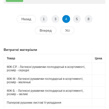
Назад
1
3
4
5
8
Вперед
Усі
Витратні матеріали
Товар
Цена
МЖ-СР. - Латексні рукавички господарські в асортименті,
розмір - середні
МЖ-М - Латексні рукавички господарські в асортименті,
розмір - маленькі
МЖ-Б. - Латексні рукавички господарські в асортименті,
розмір – великі
Паперові рушники листові V-укладання