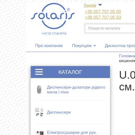
Харкiв
+38 057 707 05 00
+38 057 707 05 03
+38 050 300 06 77
+38 067 533 81 21
+38 063 707 05 00
Про компанію
Покупцям
Дисконтна про
Головн
кишеням
U.0
КАТАЛОГ
см.
Диспенсери-дозатори рідкого
мила і піни
Диспенсери
Електросушарки для рук,