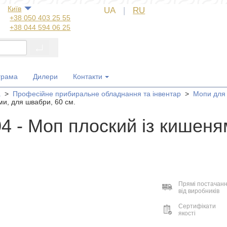
Київ
UA
|
RU
+38 050 403 25 55
+38 044 594 06 25
+38 044 572 60 14
+38 044 572 60 89
+38 067 554 50 60
+38 050 323 69 97
грама
Дилери
Контакти
а
>
Професійне прибиральне обладнання та інвентар
>
Мопи для 
и, для швабри, 60 см.
4 - Моп плоский із кишеня
Прямі постачан
від виробників
Сертифікати
якості