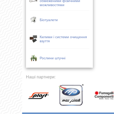
обмеженими фізичними
можливостями
Біотуалети
Килими і системи очищення
взуття
Рослини штучні
Наші партнери: