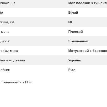
изначення
Моп плоский з кишеням
ір
Білий
жина, см
60
 мопа
Плоский
д мопа
З кишенями
еріал мопа
Мотузковий з бавовня
їна походження
Україна
робник
Ріал
Завантажити в PDF