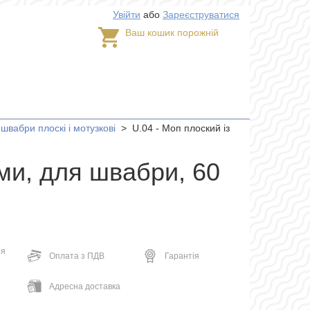
Увійти
або
Зареєструватися
Ваш кошик порожній
швабри плоскі і мотузкові
>
U.04 - Моп плоский із
ми, для швабри, 60
ня
Оплата з ПДВ
Гарантія
Адресна доставка