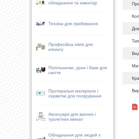
обладнання та інвентар
Пр
Кол
Техніка для прибирання
Дов
Тип
Професійна хімія для
клінінгу
Ви
Мат
Попільнички, урни і баки для
сміття
Кра
Ви
Протиральні матеріали і
серветки для полірування
Аксесуари для ванних і
туалетних кімнат
Обладнання для людей з