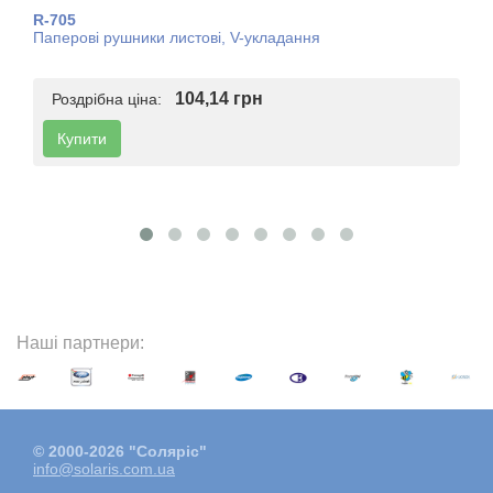
R-705
Паперові рушники листові, V-укладання
104,14 грн
Роздрібна ціна:
Купити
Наші партнери:
© 2000-2026 "Соляріс"
info@solaris.com.ua