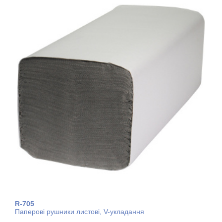
R-705
Паперові рушники листові, V-укладання