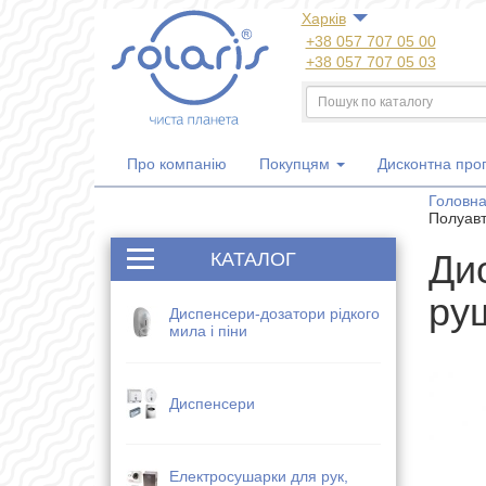
Харкiв
+38 057 707 05 00
+38 057 707 05 03
+38 050 300 06 77
+38 067 533 81 21
+38 063 707 05 00
Про компанію
Покупцям
Дисконтна про
Головн
Полуавт
Ди
КАТАЛОГ
ру
Диспенсери-дозатори рідкого
мила і піни
Диспенсери
Електросушарки для рук,