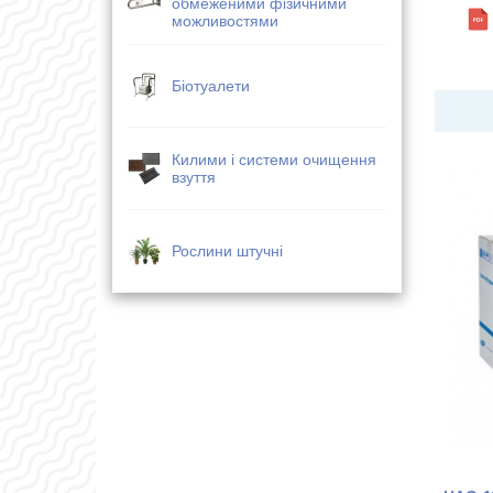
обмеженими фізичними
можливостями
Біотуалети
Килими і системи очищення
взуття
Рослини штучні