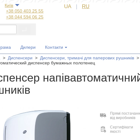
Київ
UA
|
RU
+38 050 403 25 55
+38 044 594 06 25
+38 044 572 60 14
+38 044 572 60 89
+38 067 554 50 60
+38 050 323 69 97
грама
Дилери
Контакти
а
>
Диспенсери
>
Диспенсери, тримачі для паперових рушників
оматический диспенсер бумажных полотенец
спенсер напівавтоматични
шників
Прямі постачан
від виробників
Сертифікати
якості