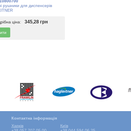
10800700
і рушники для диспенсерів
ITNER
345,28 грн
дрібна ціна:
ити
Контактна інформація
Харкiв
Київ
+38 057 707 05 00
+38 044 594 06 25