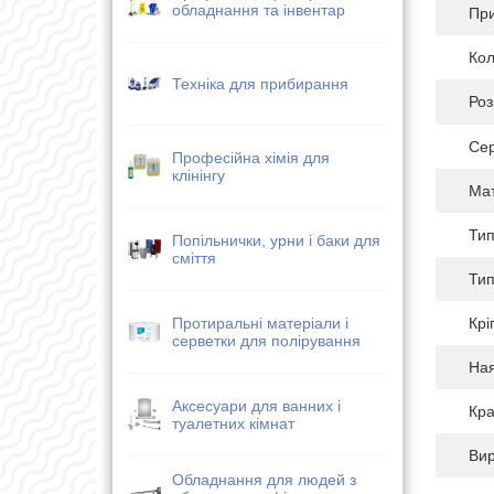
обладнання та інвентар
Пр
Кол
Техніка для прибирання
Роз
Сер
Професійна хімія для
клінінгу
Мат
Тип
Попільнички, урни і баки для
сміття
Тип
Крі
Протиральні матеріали і
серветки для полірування
Ная
Аксесуари для ванних і
Кра
туалетних кімнат
Ви
Обладнання для людей з