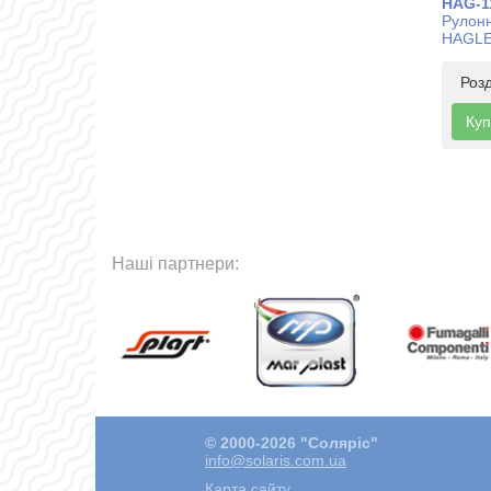
HAG-1
Рулонн
HAGLE
Роз
Куп
Наші партнери:
© 2000-2026 "Соляріс"
info@solaris.com.ua
Карта сайту