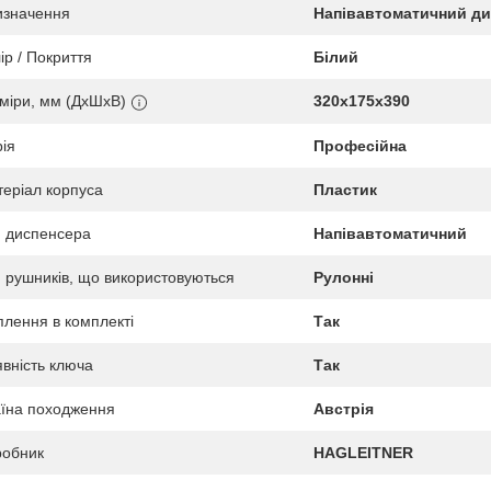
изначення
Напівавтоматичний ди
ір / Покриття
Білий
міри, мм (ДхШхВ)
320х175х390
ія
Професійна
еріал корпуса
Пластик
 диспенсера
Напівавтоматичний
 рушників, що використовуються
Рулонні
плення в комплекті
Так
вність ключа
Так
їна походження
Австрія
робник
HAGLEITNER