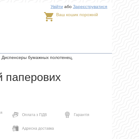
Увійти
або
Зареєструватися
Ваш кошик порожній
>
Диспенсеры бумажных полотенец,
й паперових
ня
Оплата з ПДВ
Гарантія
Адресна доставка