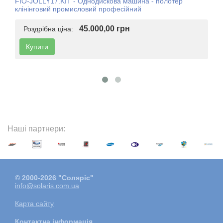
FIO-JOLLY17.KIT - Однодискова машина - полотер
клінінговий промисловий професійний
45.000,00 грн
Роздрібна ціна:
Купити
Наші партнери:
© 2000-2026 "Соляріс"
info@solaris.com.ua
Карта сайту
Контактна інформація