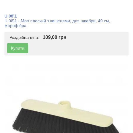
U.08\1
U.08\1 - Моп плоский з кишенями, для швабри, 40 см,
мікрофібра
109,00 грн
Роздрібна ціна:
Купити