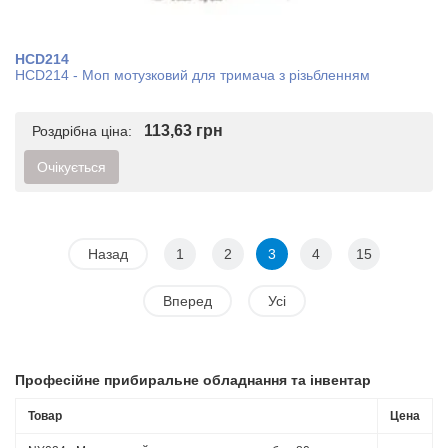
HCD214
HCD214 - Моп мотузковий для тримача з різьбленням
113,63 грн
Роздрібна ціна:
Очікується
Назад
1
2
3
4
15
Вперед
Усі
Професійне прибиральне обладнання та інвентар
Товар
Цена