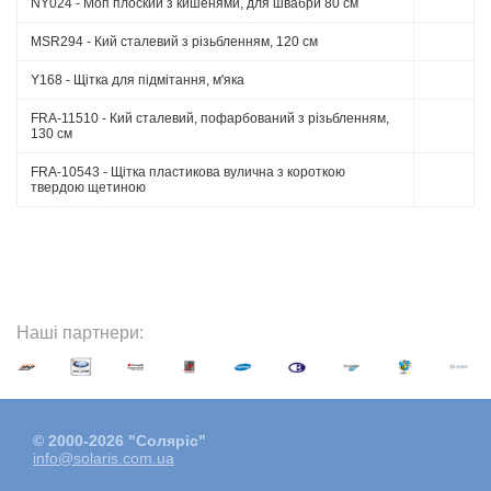
NY024 - Моп плоский з кишенями, для швабри 80 см
MSR294 - Кий сталевий з різьбленням, 120 см
Y168 - Щітка для підмітання, м'яка
FRA-11510 - Кий сталевий, пофарбований з різьбленням,
130 см
FRA-10543 - Щітка пластикова вулична з короткою
твердою щетиною
Наші партнери:
© 2000-2026 "Соляріс"
info@solaris.com.ua