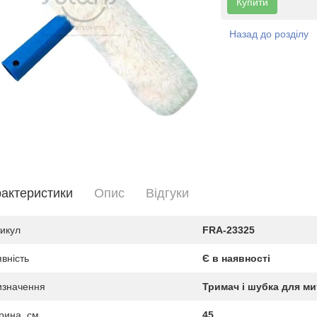
Купити
Назад до розділу
актеристики
Опис
Вiдгуки
икул
FRA-23325
вність
Є в наявності
изначення
Тримач і шубка для ми
ина, см
45