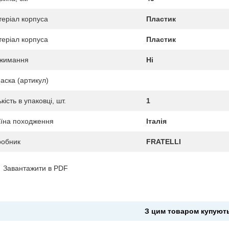
еріал корпуса
Пластик
еріал корпуса
Пластик
джимання
Ні
аска (артикул)
ькість в упаковці, шт.
1
їна походження
Італія
робник
FRATELLI
Завантажити в PDF
З цим товаром купуют