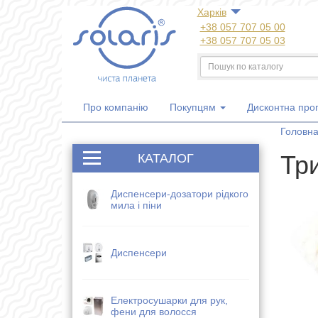
Харкiв
+38 057 707 05 00
+38 057 707 05 03
+38 050 300 06 77
+38 067 533 81 21
+38 063 707 05 00
Про компанію
Покупцям
Дисконтна про
Головн
Тр
КАТАЛОГ
Диспенсери-дозатори рідкого
мила і піни
Диспенсери
Електросушарки для рук,
фени для волосся