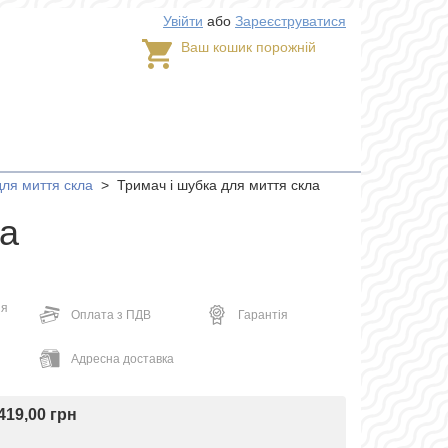
Увійти
або
Зареєструватися
Ваш кошик порожній
для миття скла
>
Тримач і шубка для миття скла
ла
ня
Оплата з ПДВ
Гарантія
Адресна доставка
419,00 грн