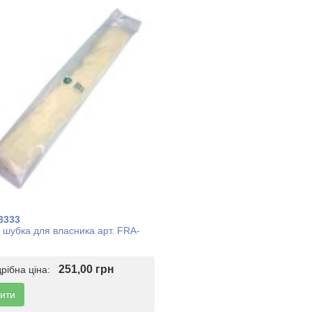
3333
 шубка для власника арт. FRA-
251,00 грн
дрібна ціна:
ити