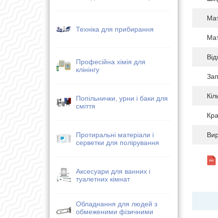
Мат
Техніка для прибирання
Мат
Ві
Професійна хімія для
клінінгу
Зап
Кіл
Попільнички, урни і баки для
сміття
Кра
Протиральні матеріали і
Ви
серветки для полірування
Аксесуари для ванних і
туалетних кімнат
Обладнання для людей з
обмеженими фізичними