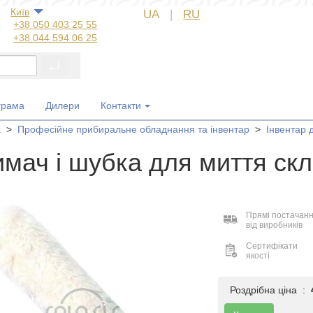
Київ
UA
|
RU
+38 050 403 25 55
+38 044 594 06 25
+38 044 572 60 14
+38 044 572 60 89
+38 067 554 50 60
+38 050 323 69 97
грама
Дилери
Контакти
а
>
Професійне прибиральне обладнання та інвентар
>
Інвентар 
имач і шубка для миття ск
Прямі постачан
від виробників
Сертифікати
якості
Роздрібна ціна :