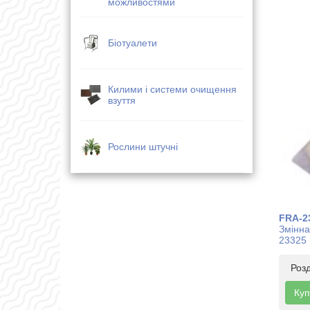
можливостями
Біотуалети
Килими і системи очищення
взуття
Рослини штучні
FRA-2
Змінна
23325
Роз
Куп