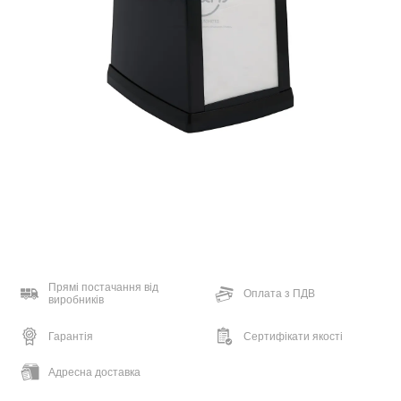
Прямі постачання від
Оплата з ПДВ
виробників
Гарантія
Сертифікати якості
Адресна доставка