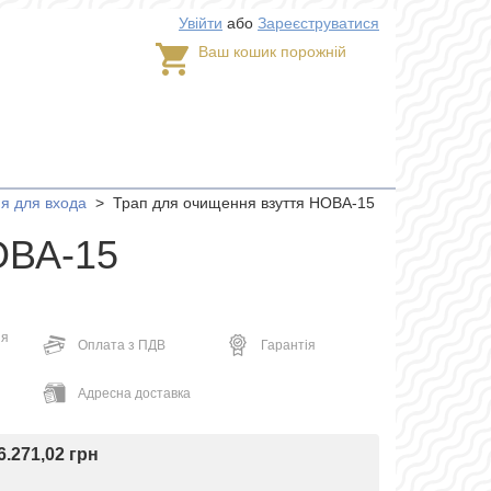
Увійти
або
Зареєструватися
Ваш кошик порожній
я для входа
>
Трап для очищення взуття НОВА-15
ОВА-15
ня
Оплата з ПДВ
Гарантія
Адресна доставка
6.271,02 грн