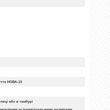
уття НОВА-15
улиці або в тамбурі
амовлення за індивідуальними розмірами,