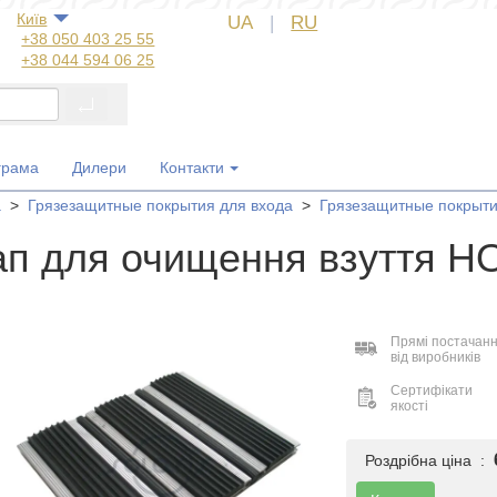
Київ
UA
|
RU
+38 050 403 25 55
+38 044 594 06 25
+38 044 572 60 14
+38 044 572 60 89
+38 067 554 50 60
+38 050 323 69 97
грама
Дилери
Контакти
а
>
Грязезащитные покрытия для входа
>
Грязезащитные покрыти
ап для очищення взуття Н
Прямі постачан
від виробників
Сертифікати
якості
Роздрібна ціна :