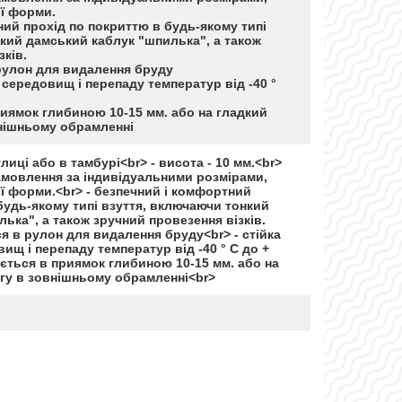
ої форми.
ний прохід по покриттю в будь-якому типі
кий дамський каблук "шпилька", а також
зків.
 рулон для видалення бруду
 середовищ і перепаду температур від -40 °
иямок глибиною 10-15 мм. або на гладкий
внішньому обрамленні
лиці або в тамбурі<br> - висота - 10 мм.<br>
амовлення за індивідуальними розмірами,
ї форми.<br> - безпечний і комфортний
будь-якому типі взуття, включаючи тонкий
ька", а також зручний провезення візків.
ся в рулон для видалення бруду<br> - стійка
ищ і перепаду температур від -40 ° С до +
юється в приямок глибиною 10-15 мм. або на
огу в зовнішньому обрамленні<br>