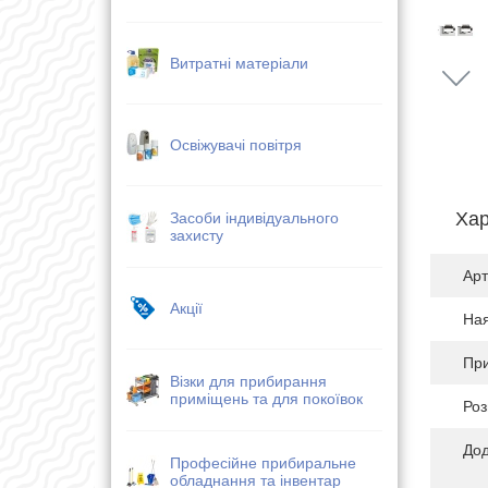
Витратні матеріали
Освіжувачі повітря
Хар
Засоби індивідуального
захисту
Арт
Акції
Ная
Пр
Візки для прибирання
приміщень та для покоївок
Роз
Дод
Професійне прибиральне
обладнання та інвентар