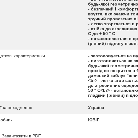
будь-якої геометричн
- безпечний і комфорт
взуття, включаючи тон
зручний провезення ві
- легко згортається в
- стійка до агресивних
С до + 50 ° С
- встановлюється в пр
(рівний) підлогу в зо
аткові характеристики
- застосовується на ву
- виготовляється на з
будь-якої геометрично
прохід по покриттю в 
дамський каблук "шпил
<br> - легко згортаєть
до агресивних середов
50 ° С<br> - встановл
гладкий (рівний) підл
їна походження
Україна
робник
ЮВІГ
Завантажити в PDF