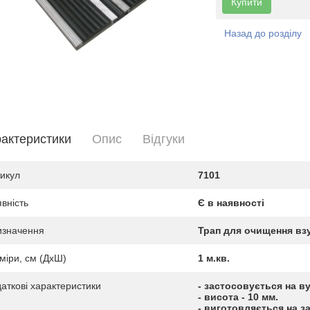
Купити
Назад до розділу
актеристики
Опис
Вiдгуки
икул
7101
вність
Є в наявності
изначення
Трап для очищення вз
міри, см (ДхШ)
1 м.кв.
аткові характеристики
- застосовується на в
- висота - 10 мм.
- виготовляється на з