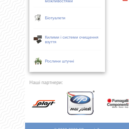
можливостями
Біотуалети
Килими і системи очищення
взуття
Рослини штучні
Наші партнери: