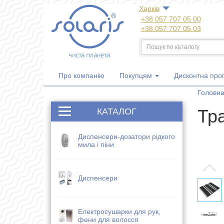
Харкiв
+38 057 707 05 00
+38 057 707 05 03
+38 050 300 06 77
+38 067 533 81 21
+38 063 707 05 00
Про компанію
Покупцям
Дисконтна про
Головн
Тр
КАТАЛОГ
Диспенсери-дозатори рідкого
мила і піни
Диспенсери
Електросушарки для рук,
фени для волосся