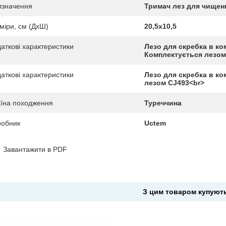
изначення
Тримач лез для чищен
міри, см (ДхШ)
20,5х10,5
аткові характеристики
Лезо для скребка в ко
Комплектується лезом
аткові характеристики
Лезо для скребка в ко
лезом CJ493<br>
їна походження
Туреччина
робник
Uctem
Завантажити в PDF
З цим товаром купуют