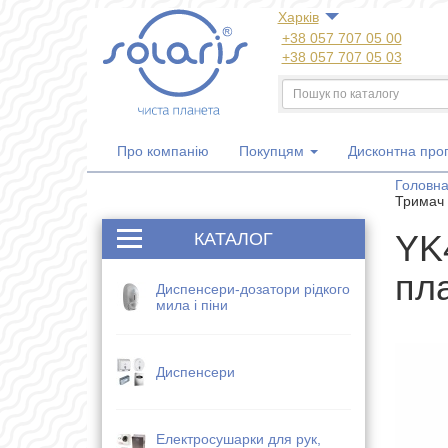
Харкiв
+38 057 707 05 00
+38 057 707 05 03
+38 050 300 06 77
+38 067 533 81 21
+38 063 707 05 00
Про компанію
Покупцям
Дисконтна про
Головн
Тримач 
YK
КАТАЛОГ
пл
Диспенсери-дозатори рідкого
мила і піни
Диспенсери
Електросушарки для рук,