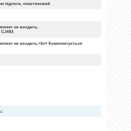
ня підлоги, пластиковий
мплект не входить.
 CJ493
мплект не входить.<br> Комплектується
ь: