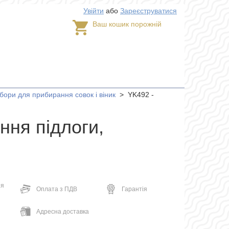
Увійти
або
Зареєструватися
Ваш кошик порожній
абори для прибирання совок і віник
>
YK492 -
ння підлоги,
ня
Оплата з ПДВ
Гарантія
Адресна доставка