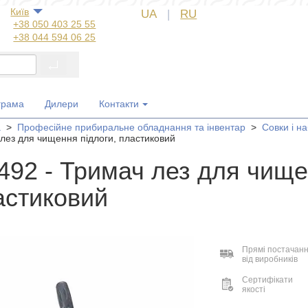
Київ
UA
|
RU
+38 050 403 25 55
+38 044 594 06 25
+38 044 572 60 14
+38 044 572 60 89
+38 067 554 50 60
+38 050 323 69 97
грама
Дилери
Контакти
а
>
Професійне прибиральне обладнання та інвентар
>
Совки і н
лез для чищення підлоги, пластиковий
492 - Тримач лез для чище
астиковий
Прямі постачан
від виробників
Сертифікати
якості