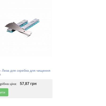
- Леза для скребка для чищення
и
57,87 грн
дрібна ціна:
ити