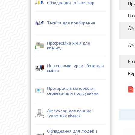
обладнання та інвентар
Пр
Роз
Техніка для прибирання
Дод
Професійна хімія для
Дод
клінінгу
Кра
Попільнички, урни і баки для
сміття
Ви
Протиральні матеріали і
серветки для полірування
Аксесуари для ванних і
туалетних кімнат
Обладнання для людей з