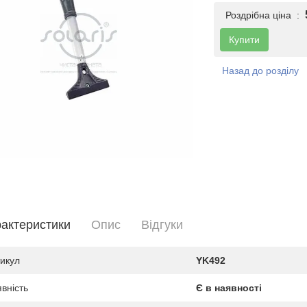
Роздрібна ціна :
Купити
Назад до розділу
актеристики
Опис
Вiдгуки
икул
YK492
вність
Є в наявності