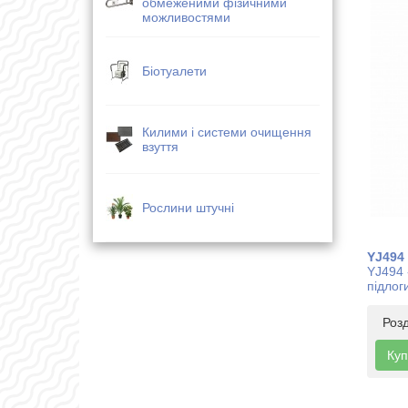
обмеженими фізичними
можливостями
Біотуалети
Килими і системи очищення
взуття
Рослини штучні
YJ494
YJ494 
підлог
Роз
Куп