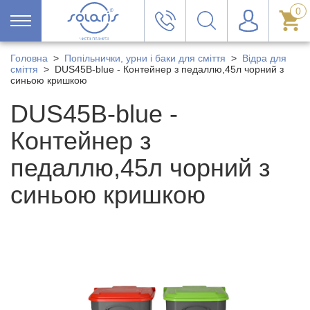
0
Головна
>
Попільнички, урни і баки для сміття
>
Відра для
сміття
>
DUS45B-blue - Контейнер з педаллю,45л чорний з
синьою кришкою
DUS45B-blue -
Контейнер з
педаллю,45л чорний з
синьою кришкою