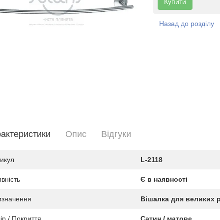
Купити
Назад до розділу
актеристики
Опис
Вiдгуки
икул
L-2118
вність
Є в наявності
изначення
Вішалка для великих 
ір / Покриття
Сатин / матове