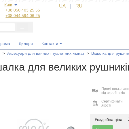
Київ
UA
|
RU
+38 050 403 25 55
+38 044 594 06 25
+38 044 572 60 14
+38 044 572 60 89
+38 067 554 50 60
+38 050 323 69 97
грама
Дилери
Контакти
а
>
Аксесуари для ванних і туалетних кімнат
>
Вішалка для рушник
шалка для великих рушникі
Прямі постачан
від виробників
Сертифікати
якості
Роздрібна ціна :