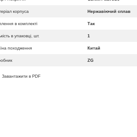
еріал корпуса
Нержавіючий сплав
плення в комплекті
Так
ькість в упаковці, шт.
1
їна походження
Китай
робник
ZG
Завантажити в PDF