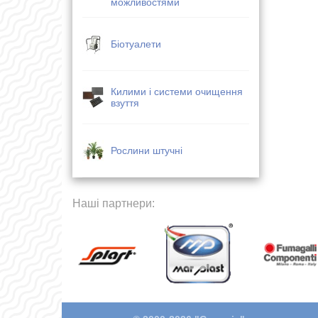
можливостями
Біотуалети
Килими і системи очищення
взуття
Рослини штучні
Наші партнери: