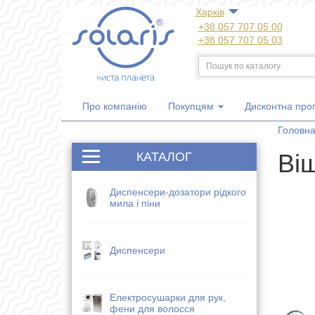
Харкiв
+38 057 707 05 00
+38 057 707 05 03
+38 050 300 06 77
+38 067 533 81 21
+38 063 707 05 00
Про компанію
Покупцям
Дисконтна про
Головн
Ві
КАТАЛОГ
Диспенсери-дозатори рідкого
мила і піни
Диспенсери
Електросушарки для рук,
фени для волосся