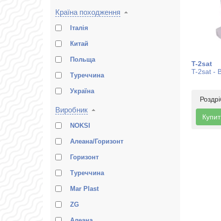
Країна походження
Італія
Китай
Польща
T-2sat
T-2sat - 
Туреччина
Україна
Роздр
Виробник
Купит
NOKSI
Алеана/Горизонт
Горизонт
Туреччина
Mar Plast
ZG
Алеана