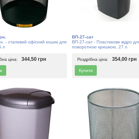
рн.
ВП-27-сат
н. - сталевий офісний кошик для
ВП-27-сат - Пластикове відро для
5 л
поворотною кришкою, 27 л
344,50 грн
354,00 грн
ібна ціна:
Роздрібна ціна:
и
Купити