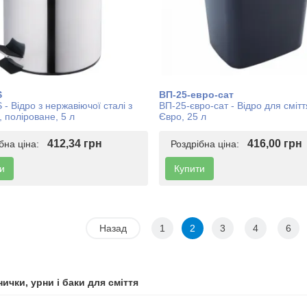
S
ВП-25-евро-сат
- Відро з нержавіючої сталі з
ВП-25-євро-сат - Відро для сміт
 поліроване, 5 л
Євро, 25 л
412,34 грн
416,00 грн
ібна ціна:
Роздрібна ціна:
и
Купити
Назад
1
2
3
4
6
ички, урни і баки для сміття