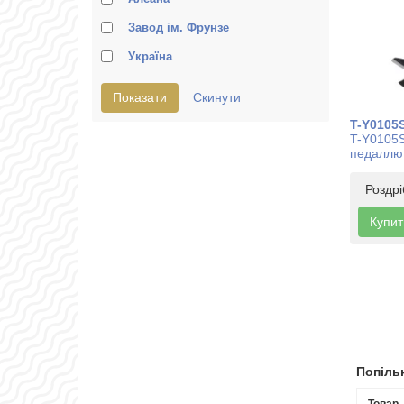
Завод ім. Фрунзе
Україна
T-Y0105
T-Y0105S 
педаллю,
Роздр
Купит
Попільн