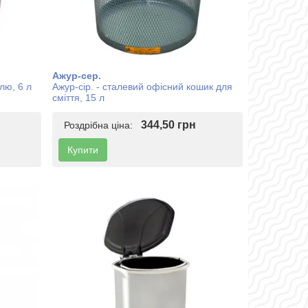
Ажур-сер.
ллю, 6 л
Ажур-сір. - сталевий офісний кошик для
сміття, 15 л
344,50 грн
Роздрібна ціна:
Купити