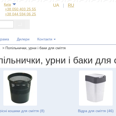
Київ
UA
|
RU
+38 050 403 25 55
+38 044 594 06 25
+38 044 572 60 14
+38 044 572 60 89
+38 067 554 50 60
+38 050 323 69 97
грама
Дилери
Контакти
а
>
Попільнички, урни і баки для сміття
ільнички, урни і баки для 
існі кошики для сміття (8)
Відра для сміття (46)