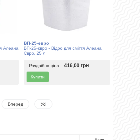
ВП-25-евро
тя Алеана
ВП-25-євро - Відро для сміття Алеана
Євро, 25 л
416,00 грн
Роздрібна ціна:
Купити
Вперед
Усі