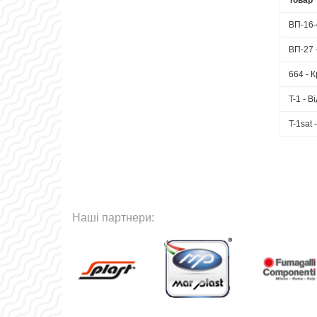
Товар
ВП-16-
ВП-27 
664 - 
T-1 - В
T-1sat 
Наші партнери: