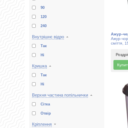
90
120
240
Ажур-че
Внутрішнє відро
Ажур-чор
сміття, 1
Так
Роздр
Ні
Купит
Кришка
Так
Ні
Верхня частина попільнички
Сітка
Отвір
Кріплення