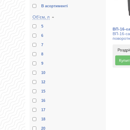
В асортименті
Об'єм, л
5
ВП-16-с
ВП-16-сат
6
поворотн
7
Роздр
8
Купит
9
10
12
15
16
17
18
20