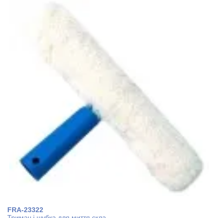
FRA-23322
Тримач і шубка для миття скла